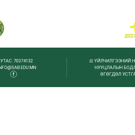

УТАС: 70374132
⚖️
ҮЙЛЧИЛГЭЭНИЙ 
INFO@SAB.EDU.MN
НУУЦЛАЛЫН БОД
ӨГӨГДӨЛ УСТГ
f