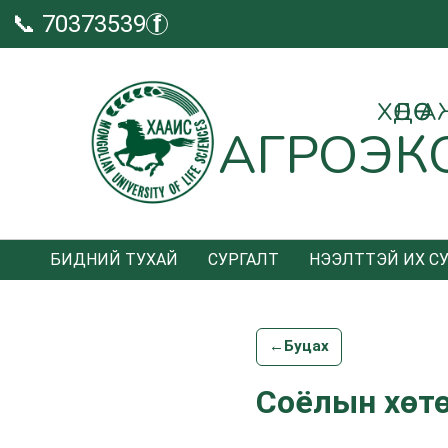
📞 70373539
f
ХӨДӨ
АГРОЭК
БИДНИЙ ТУХАЙ
СУРГАЛТ
НЭЭЛТТЭЙ ИХ С
←
Буцах
Соёлын хөт