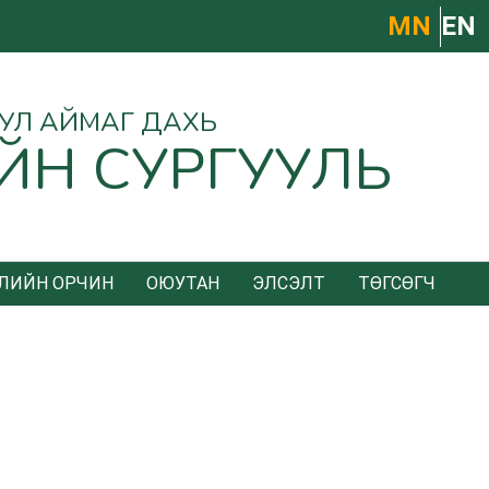
МN
EN
УУЛ АЙМАГ ДАХЬ
ЙН СУРГУУЛЬ
ЛИЙН ОРЧИН
ОЮУТАН
ЭЛСЭЛТ
ТӨГСӨГЧ