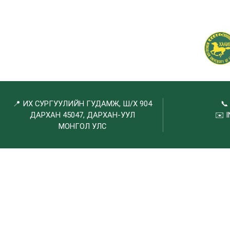
📍 ИХ СУРГУУЛИЙН ГУДАМЖ, Ш/Х 904

ДАРХАН 45047, ДАРХАН-УУЛ
✉️
МОНГОЛ УЛС