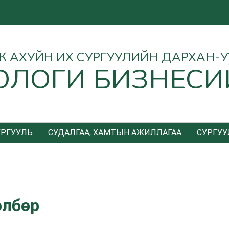
Ө АЖ АХУЙН ИХ СУРГУУЛИЙН ДАРХАН-
ОЛОГИ БИЗНЕСИ
УРГУУЛЬ
СУДАЛГАА, ХАМТЫН АЖИЛЛАГАА
СУРГУУ
өлбөр