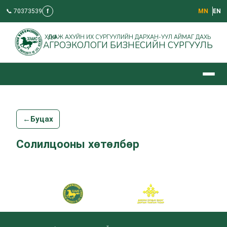
📞 70373539
f
МN
EN
ХӨДӨӨ АЖ АХУЙН ИХ СУРГУУЛИЙН ДАРХАН-УУЛ АЙМАГ ДАХЬ
АГРОЭКОЛОГИ БИЗНЕСИЙН СУРГУУЛЬ
←
Буцах
Солилцооны хөтөлбөр