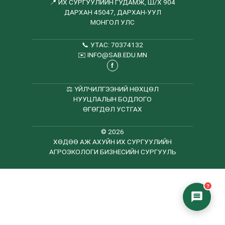
📍 ИХ СУРГУУЛИЙН ГУДАМЖ, Ш/Х 904
ДАРХАН 45047, ДАРХАН-УУЛ
МОНГОЛ УЛС
📞
УТАС: 70374132
✉️
INFO@SAB.EDU.MN
f
⚖️
ҮЙЛЧИЛГЭЭНИЙ НӨХЦӨЛ
НУУЦЛАЛЫН БОДЛОГО
ӨГӨГДӨЛ УСТГАХ
© 2026
ХӨДӨӨ АЖ АХУЙН ИХ СУРГУУЛИЙН
АГРОЭКОЛОГИ БИЗНЕСИЙН СУРГУУЛЬ
?