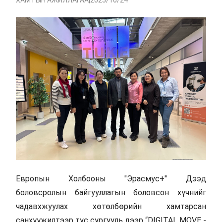
ХАМТЫН АЖИЛЛАГАА
|
2025/10/24
Европын Холбооны "Эрасмус+" Дээд
боловсролын байгууллагын боловсон хүчнийг
чадавхжуулах хөтөлбөрийн хамтарсан
санхүүжилтээр тус сургууль дээр “DIGITAL MOVE -