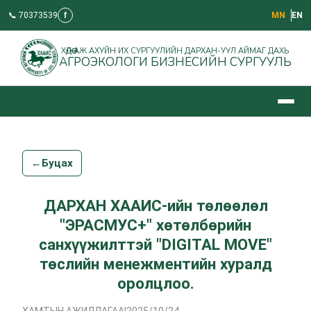
📞 70373539
f
МN
EN
ХӨДӨӨ АЖ АХУЙН ИХ СУРГУУЛИЙН ДАРХАН-УУЛ АЙМАГ ДАХЬ
АГРОЭКОЛОГИ БИЗНЕСИЙН СУРГУУЛЬ
←
Буцах
ДАРХАН ХААИС-ийн төлөөлөл
"ЭРАСМУС+" хөтөлбөрийн
санхүүжилттэй "DIGITAL MOVE"
төслийн менежментийн хуралд
оролцлоо.