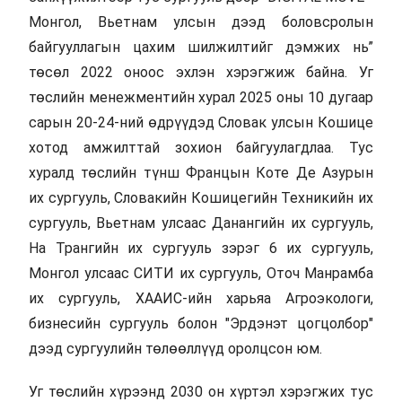
Монгол, Вьетнам улсын дээд боловсролын
байгууллагын цахим шилжилтийг дэмжих нь”
төсөл 2022 оноос эхлэн хэрэгжиж байна. Уг
төслийн менежментийн хурал 2025 оны 10 дугаар
сарын 20-24-ний өдрүүдэд Словак улсын Кошице
хотод амжилттай зохион байгуулагдлаа. Тус
хуралд төслийн түнш Францын Коте Де Азурын
их сургууль, Словакийн Кошицегийн Техникийн их
сургууль, Вьетнам улсаас Данангийн их сургууль,
На Трангийн их сургууль зэрэг 6 их сургууль,
Монгол улсаас СИТИ их сургууль, Оточ Манрамба
их сургууль, ХААИС-ийн харьяа Агроэкологи,
бизнесийн сургууль болон "Эрдэнэт цогцолбор"
дээд сургуулийн төлөөллүүд оролцсон юм.
Уг төслийн хүрээнд 2030 он хүртэл хэрэгжих тус