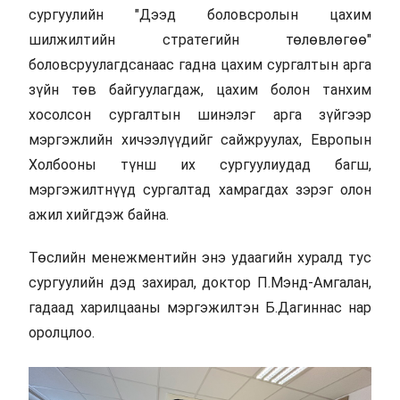
сургуулийн "Дээд боловсролын цахим
шилжилтийн стратегийн төлөвлөгөө"
боловсруулагдсанаас гадна цахим сургалтын арга
зүйн төв байгуулагдаж, цахим болон танхим
хосолсон сургалтын шинэлэг арга зүйгээр
мэргэжлийн хичээлүүдийг сайжруулах, Европын
Холбооны түнш их сургуулиудад багш,
мэргэжилтнүүд сургалтад хамрагдах зэрэг олон
ажил хийгдэж байна.
Төслийн менежментийн энэ удаагийн хуралд тус
сургуулийн дэд захирал, доктор П.Мэнд-Амгалан,
гадаад харилцааны мэргэжилтэн Б.Дагиннас нар
оролцлоо.