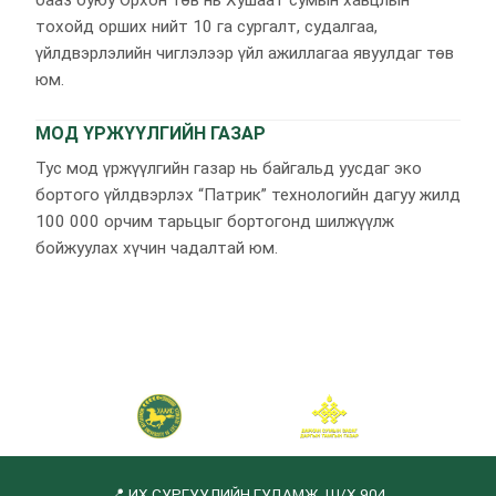
бааз буюу Орхон төв нь Хушаат сумын хавцлын
тохойд орших нийт 10 га сургалт, судалгаа,
үйлдвэрлэлийн чиглэлээр үйл ажиллагаа явуулдаг төв
юм.
МОД ҮРЖҮҮЛГИЙН ГАЗАР
Тус мод үржүүлгийн газар нь байгальд уусдаг эко
бортого үйлдвэрлэх “Патрик” технологийн дагуу жилд
100 000 орчим тарьцыг бортогонд шилжүүлж
бойжуулах хүчин чадалтай юм.
📍 ИХ СУРГУУЛИЙН ГУДАМЖ, Ш/Х 904