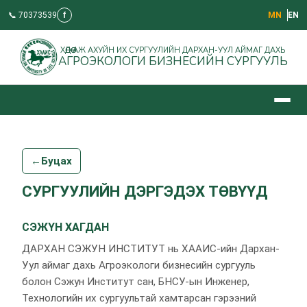
📞 70373539
f
МN
EN
ХӨДӨӨ АЖ АХУЙН ИХ СУРГУУЛИЙН ДАРХАН-УУЛ АЙМАГ ДАХЬ
АГРОЭКОЛОГИ БИЗНЕСИЙН СУРГУУЛЬ
←
Буцах
СУРГУУЛИЙН ДЭРГЭДЭХ ТӨВҮҮД
СЭЖҮН ХАГДАН
ДАРХАН СЭЖУН ИНСТИТУТ нь ХААИС-ийн Дархан-
Уул аймаг дахь Агроэкологи бизнесийн сургууль
болон Сэжун Институт сан, БНСУ-ын Инженер,
Технологийн их сургуультай хамтарсан гэрээний