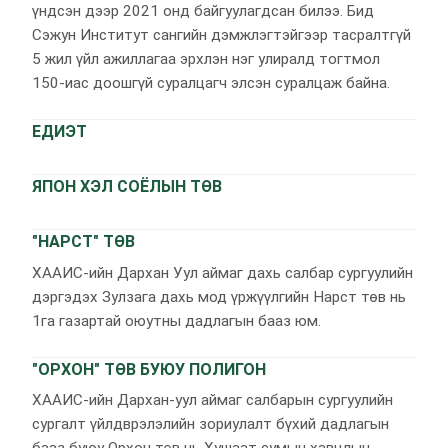
үндсэн дээр 2021 онд байгуулагдсан билээ. Бид
Сэжун Институт сангийн дэмжлэгтэйгээр тасралтгүй
5 жил үйл ажиллагаа эрхлэн нэг улиралд тогтмол
150-иас доошгүй суралцагч элсэн суралцаж байна.
ЕДИЭТ
ЯПОН ХЭЛ СОЁЛЫН ТӨВ
"НАРСТ" ТӨВ
ХААИС-ийн Дархан Уул аймаг дахь салбар сургуулийн
дэргэдэх Зулзага дахь мод үржүүлгийн Нарст төв нь
1га газартай оюутны дадлагын бааз юм.
"ОРХОН" ТӨВ БУЮУ ПОЛИГОН
ХААИС-ийн Дархан-уул аймаг салбарын сургуулийн
сургалт үйлдврэлэлийн зориулалт бүхий дадлагын