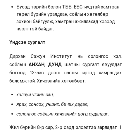
Бусад төрийн болон ТББ, ЕБС-иудтай хамтран
төрөл бүрийн уралдаан, соёлын хөтөлбөр
зохион байгуулж, хамтран ажиллахад хэзээд
нээлттэй байдаг.
Үндсэн сургалт
Дархан Сэжун Институт нь солонгос хэл,
соёлын
АНХАН
,
ДУНД
шатны сургалт явуулдаг
бөгөөд 13-аас дээш насны иргэд хамрагдах
боломжтой. Хичээлийн хөтөлбөрт:
хэлзүй үгийн сан,
ярих, сонсох
,
унших
,
бичих дадал,
солонгос соёлын хичээл
ийг цогц
суд
алд
а
г
.
Жил бүрийн 8-р сар, 2-р сард элсэлтээ зарладаг. 1