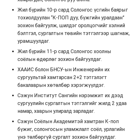
Жил бүрийн 10-р сард Солонгос үсгийн баярыг
тохиолдуулан “К-ПОП дуу, бүжгийн уралдаан”
зохион байгуулж, шилдэг оролцогчийг хэлний
бэлтгэл, сургалтын төвийн тэтгэлгээр шагнаж,
урамшуулдаг.
Жил бүрийн 11-р сард Солонгос хоолны
соёлын өдөрлөг зохион байгуулдаг.
ХААИС болон БНСУ-ын Инженерийн их
сургуультай хамтарсан 2+2 тэтгэлэгт
бакалаврын хөтөлбөр хэрэгжүүлдэг.
Сэжун Институт Сангийн нэрэмжит их дээд
сургуулийн сургалтын тэтгэлгийг жилд 2 удаа
намар, хаврын улиралд зарладаг.
Сэжун Соёлын Академитэй хамтран К-поп
бүжиг, солонгосын уламжлалт соёл, урлагийн
үнэ төлбөргүй сургалт зохион байгуулдаг.