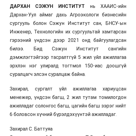
ДАРХАН СЭЖУН ИНСТИТУТ
нь ХААИС-ийн
Дархан-Уул аймаг дахь Агроэкологи бизнесийн
сургууль болон Сэжун Институт сан, БНСУ-ын
Инженер, Технологийн их сургуультай хамтарсан
гэрээний үндсэн дээр 2021 онд байгуулагдсан
билээ. Бид Сэжун Институт сангийн
дэмжлэгтэйгээр тасралтгүй 5 жил үйл ажиллагаа
эрхлэн нэг улиралд тогтмол 150-иас доошгүй
суралцагч элсэн суралцаж байна.
Захирал, сургалт үйл ажиллагаа хариуцсан
менежер, үндсэн багш, 2 жил тутам томилогдон
ажилладаг солонгос багш, цагийн багш зэрэг нийт
6 боловсон хүчний бүрэлдэхүүнтэй ажилладаг.
Захирал С. Баттуяа