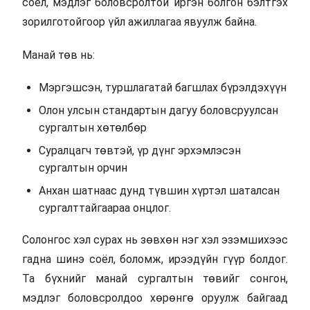
соёл, мэдлэг боловсролтой иргэн болгон бэлтгэх
зорилготойгоор үйл ажиллагаа явуулж байна.
Манай төв нь:
Мэргэшсэн, туршлагатай багшлах бүрэлдэхүүн
Олон улсын стандартын дагуу боловсруулсан
сургалтын хөтөлбөр
Суралцагч төвтэй, үр дүнг эрхэмлэсэн
сургалтын орчин
Анхан шатнаас дунд түвшин хүртэл шаталсан
сургалттайгаараа онцлог.
Солонгос хэл сурах нь зөвхөн нэг хэл эзэмшихээс
гадна шинэ соёл, боломж, ирээдүйн гүүр болдог.
Та бүхнийг манай сургалтын төвийг сонгон,
мэдлэг боловсролдоо хөрөнгө оруулж байгаад