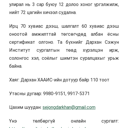
улирал нь 3 сар буюу 12 долоо хоног үргэлжилж,
нийт 72 цагийн хичээл судална.
Ирц 70 хувиас дээш, шалгалт 60 хувиас дээш
оноотой амжилттай төгсөгчдөд албан ёсны
сертификат олгоно. Та бүхнийг Дархан Сэжун
Институт сургалтын төвд хүрэлцэн ирж,
солонгос хэл, соёлыг шимтэн суралцахыг урьж
байна.
Хаяг: Дархан ХААИС-ийн дотуур байр 110 тоот
Утасны дугаар: 9980-9151, 9917-5371
Цахим шуудан:
sejongdarkhan@gmail.com
Үнэ төлбөргүй онлайн сургалт: