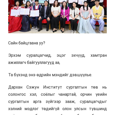
Сайн байцгаана уу?
Эрхэм суралцагчид, эцэг эхчүүд, хамтран
ажиллагч байгууллагууд аа,
Та бүхэнд энэ өдрийн мэндийг дэвшүүлье.
Дархан Сэжун Институт сургалтын төв нь
солонгос хэл, соёлыг чанартай, орчин үеийн
сургалтын арга зүйгээр зааж, суралцагчдыг
хэлний мэдлэг төдийгүй олон улсын түвшинд