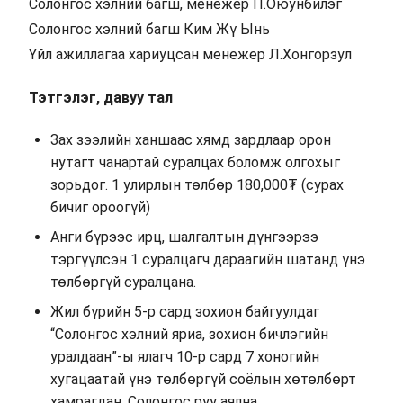
Солонгос хэлний багш, менежер П.Оюунбилэг
Солонгос хэлний багш Ким Жү Ынь
Үйл ажиллагаа хариуцсан менежер Л.Хонгорзул
Тэтгэлэг, давуу тал
Зах зээлийн ханшаас хямд зардлаар орон
нутагт чанартай суралцах боломж олгохыг
зорьдог. 1 улирлын төлбөр 180,000₮ (сурах
бичиг ороогүй)
Анги бүрээс ирц, шалгалтын дүнгээрээ
тэргүүлсэн 1 суралцагч дараагийн шатанд үнэ
төлбөргүй суралцана.
Жил бүрийн 5-р сард зохион байгуулдаг
“Солонгос хэлний яриа, зохион бичлэгийн
уралдаан”-ы ялагч 10-р сард 7 хоногийн
хугацаатай үнэ төлбөргүй соёлын хөтөлбөрт
хамрагдан, Солонгос руу аялна.