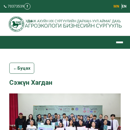
📞 70373539
f
МN
EN
ХӨДӨӨ АЖ АХУЙН ИХ СУРГУУЛИЙН ДАРХАН-УУЛ АЙМАГ ДАХЬ
АГРОЭКОЛОГИ БИЗНЕСИЙН СУРГУУЛЬ
←
Буцах
Сэжүн Хагдан