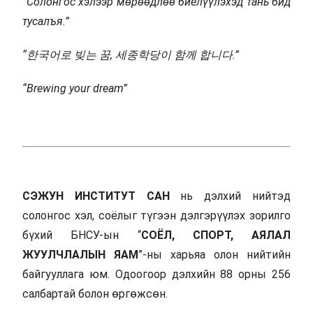
“
Солонгос хэлээр мөрөөдлөө биелүүлэхэд тань бид
тусалъя.
”
“
한국어로
빚는
꿈
,
세종학당이
함께
합니다
.
”
“Brewing your dream”
СЭЖУН ИНСТИТУТ САН
нь дэлхий нийтэд
солонгос хэл, соёлыг түгээн дэлгэрүүлэх зорилго
бүхий БНСУ-ын “
СОЁЛ, СПОРТ, АЯЛАЛ
ЖУУЛЧЛАЛЫН ЯАМ
”-ны харьяа олон нийтийн
байгууллага юм. Одоогоор дэлхийн 88 орны 256
салбартай болон өргөжсөн.