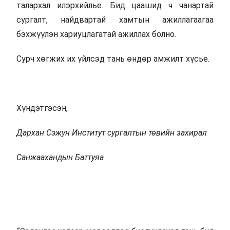
талархал илэрхийлье. Бид цаашид ч чанартай
сургалт, найдвартай хамтын ажиллагаагаа
бэхжүүлэн хариуцлагатай ажиллах болно.
Сурч хөгжих их үйлсэд тань өндөр амжилт хүсье.
Хүндэтгэсэн,
Дархан Сэжун Институт сургалтын төвийн захирал
Санжаахандын Баттуяа