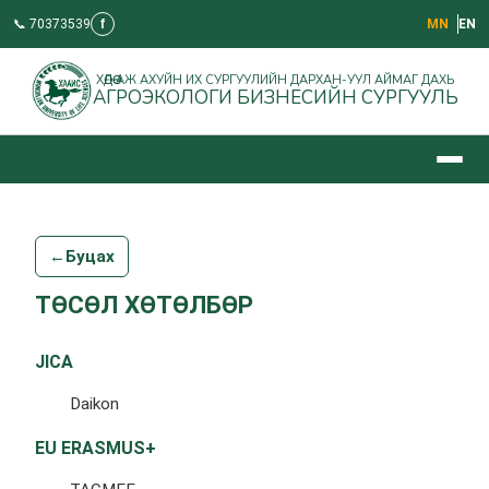
📞 70373539
f
МN
EN
ХӨДӨӨ АЖ АХУЙН ИХ СУРГУУЛИЙН ДАРХАН-УУЛ АЙМАГ ДАХЬ
АГРОЭКОЛОГИ БИЗНЕСИЙН СУРГУУЛЬ
←
Буцах
ТӨСӨЛ ХӨТӨЛБӨР
JICA
Daikon
EU ERASMUS+