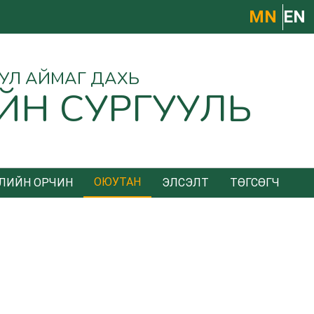
МN
EN
УУЛ АЙМАГ ДАХЬ
ЙН СУРГУУЛЬ
ОЮУТАН
ЛИЙН ОРЧИН
ЭЛСЭЛТ
ТӨГСӨГЧ