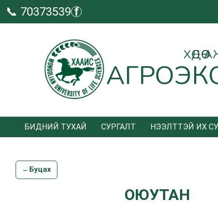
📞 70373539
f
ХӨДӨ
АГРОЭК
БИДНИЙ ТУХАЙ
СУРГАЛТ
НЭЭЛТТЭЙ ИХ С
←
Буцах
ОЮУТАН