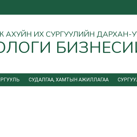
Ө АЖ АХУЙН ИХ СУРГУУЛИЙН ДАРХАН-
ОЛОГИ БИЗНЕСИ
УРГУУЛЬ
СУДАЛГАА, ХАМТЫН АЖИЛЛАГАА
СУРГУУ