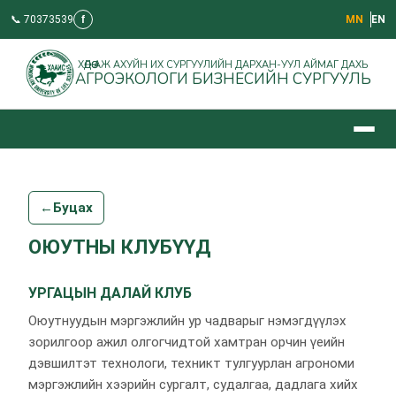
📞 70373539
f
МN
EN
ХӨДӨӨ АЖ АХУЙН ИХ СУРГУУЛИЙН ДАРХАН-УУЛ АЙМАГ ДАХЬ
АГРОЭКОЛОГИ БИЗНЕСИЙН СУРГУУЛЬ
←
Буцах
ОЮУТНЫ КЛУБҮҮД
УРГАЦЫН ДАЛАЙ КЛУБ
Оюутнуудын мэргэжлийн ур чадварыг нэмэгдүүлэх
зорилгоор ажил олгогчидтой хамтран орчин үеийн
дэвшилтэт технологи, техникт тулгуурлан агрономи
мэргэжлийн хээрийн сургалт, судалгаа, дадлага хийх