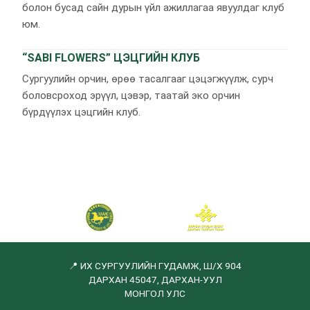
болон бусад сайн дурын үйл ажиллагаа явуулдаг клуб
юм.
“SABI FLOWERS” ЦЭЦГИЙН КЛУБ
Сургуулийн орчин, өрөө тасалгааг цэцэгжүүлж, сурч
боловсроход эрүүл, цэвэр, таатай эко орчин
бүрдүүлэх цэцгийн клуб.
📍 ИХ СУРГУУЛИЙН ГУДАМЖ, Ш/Х 904
ДАРХАН 45047, ДАРХАН-УУЛ
МОНГОЛ УЛС