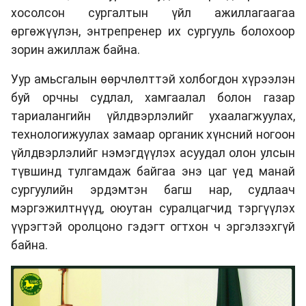
хосолсон сургалтын үйл ажиллагаагаа
өргөжүүлэн, энтрепренер их сургууль болохоор
зорин ажиллаж байна.
Уур амьсгалын өөрчлөлттэй холбогдон хүрээлэн
буй орчны судлал, хамгаалал болон газар
тариалангийн үйлдвэрлэлийг ухаалагжуулах,
технологижуулах замаар органик хүнсний ногоон
үйлдвэрлэлийг нэмэгдүүлэх асуудал олон улсын
түвшинд тулгамдаж байгаа энэ цаг үед манай
сургуулийн эрдэмтэн багш нар, судлаач
мэргэжилтнүүд, оюутан суралцагчид тэргүүлэх
үүрэгтэй оролцоно гэдэгт огтхон ч эргэлзэхгүй
байна.