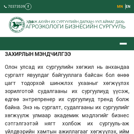
📞 70373539
f
МN
EN
ХӨДӨӨ АЖ АХУЙН ИХ СУРГУУЛИЙН ДАРХАН-УУЛ АЙМАГ ДАХЬ
АГРОЭКОЛОГИ БИЗНЕСИЙН СУРГУУЛЬ
ЗАХИРЛЫН МЭНДЧИЛГЭЭ
Олон улсад их сургуулийн хөгжил нь анхандаа
сургалт явуулдаг байгууллага байсан бол өнөө
цагт тодорхой шинжлэх ухааныг хөгжүүлэх
зорилготой судалгааны их сургуулиуд үүсэж,
өдгөө энтрепренер их сургуулиуд тренд болж
байна. Энэ нь сургалт, судалгааны их сургуулийг
хөгжүүлж улмаар академик мэдлэгийг бизнес
сэтгэлгээтэй нягт холбож их сургууль-аж
үйлдвэрийн хамтын ажиллагааг хөгжүүлэх, ийм