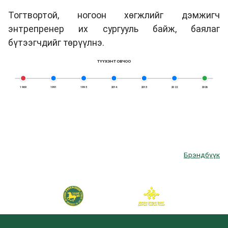
Тогтвортой, ногоон хөгжлийг дэмжигч
энтрепренер их сургууль байж, баялаг
бүтээгчдийг төрүүлнэ.
ТҮҮХЭН ТОВЧОО
1969
1991
1993
2014
2013
2022
2026
Брэндбүүк