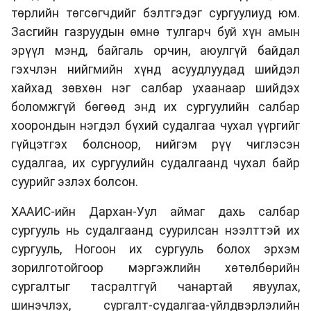
төрлийн төгсөгчдийг бэлтгэдэг сургуулиуд юм.
Засгийн газруудын өмнө тулгарч буй хүн амын
эрүүл мэнд, байгаль орчин, аюулгүй байдал
гэхчлэн нийгмийн хүнд асуудлуудад шийдэл
хайхад зөвхөн нэг салбар ухаанаар шийдэх
боломжгүй бөгөөд энд их сургуулийн салбар
хоорондын нэгдэл бүхий судалгаа чухал үүргийг
гүйцэтгэх болсноор, нийгэм рүү чиглэсэн
судалгаа, их сургуулийн судалгаанд чухал байр
суурийг эзлэх болсон.
ХААИС-ийн Дархан-Уул аймаг дахь салбар
сургууль нь судалгаанд суурилсан нээлттэй их
сургууль, Ногоон их сургууль болох эрхэм
зорилготойгоор мэргэжлийн хөтөлбөрийн
сургалтыг тасралтгүй чанартай явуулах,
шинэчлэх, сургалт-судалгаа-үйлдвэрлэлийн