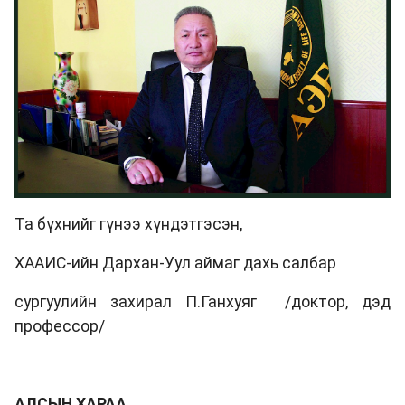
Та бүхнийг гүнээ хүндэтгэсэн,
ХААИС-ийн Дархан-Уул аймаг дахь салбар
сургуулийн захирал П.Ганхуяг /доктор, дэд
профессор/
АЛСЫН ХАРАА