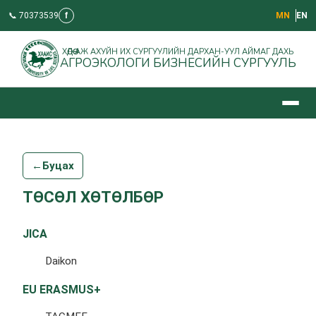
📞 70373539
f
МN
EN
ХӨДӨӨ АЖ АХУЙН ИХ СУРГУУЛИЙН ДАРХАН-УУЛ АЙМАГ ДАХЬ
АГРОЭКОЛОГИ БИЗНЕСИЙН СУРГУУЛЬ
←
Буцах
ТӨСӨЛ ХӨТӨЛБӨР
JICA
Daikon
EU ERASMUS+