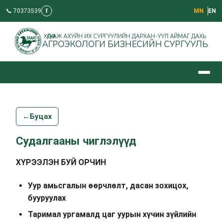
📞 70373539
f
МN
EN
ХӨДӨӨ АЖ АХУЙН ИХ СУРГУУЛИЙН ДАРХАН-УУЛ АЙМАГ ДАХЬ
АГРОЭКОЛОГИ БИЗНЕСИЙН СУРГУУЛЬ
←
Буцах
Судалгааны чиглэлүүд
ХҮРЭЭЛЭН БУЙ ОРЧИН
Уур амьсгалын өөрчлөлт, дасан зохицох,
бууруулах
Таримал ургамалд цаг уурын хүчин зүйлийн