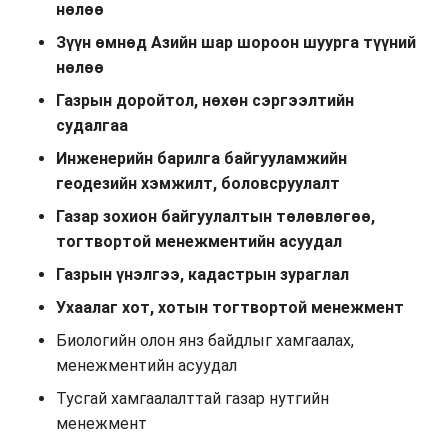
нөлөө
Зүүн өмнөд Азийн шар шороон шуурга түүний
нөлөө
Газрын доройтол, нөхөн сэргээлтийн
судалгаа
Инженерийн барилга байгууламжийн
геодезийн хэмжилт, боловсруулалт
Газар зохион байгуулалтын төлөвлөгөө,
тогтвортой менежментийн асуудал
Газрын үнэлгээ, кадастрын зураглал
Ухаалаг хот, хотын тогтвортой менежмент
Биологийн олон янз байдлыг хамгаалах,
менежментийн асуудал
Тусгай хамгаалалттай газар нутгийн
менежмент