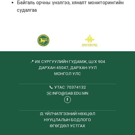
Байгаль орчны үнэлгээ, хяналт мониторингийн
судалгаа
📍 ИХ СУРГУУЛИЙН ГУДАМЖ, Ш/Х 904
ДАРХАН 45047, ДАРХАН-УУЛ
МОНГОЛ УЛС
📞
УТАС: 70374132
✉️
INFO@SAB.EDU.MN
f
⚖️
ҮЙЛЧИЛГЭЭНИЙ НӨХЦӨЛ
НУУЦЛАЛЫН БОДЛОГО
ӨГӨГДӨЛ УСТГАХ