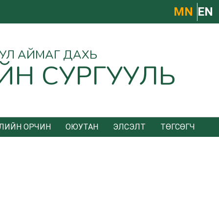
МN
EN
УУЛ АЙМАГ ДАХЬ
ЙН СУРГУУЛЬ
ЛИЙН ОРЧИН
ОЮУТАН
ЭЛСЭЛТ
ТӨГСӨГЧ