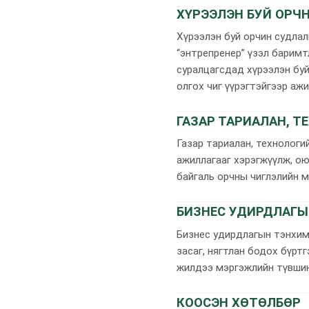
ХҮРЭЭЛЭН БУЙ ОРЧ
Хүрээлэн буй орчин судлал
“энтрепренер” үзэл баримт
суралцагсдад хүрээлэн буй
олгох чиг үүрэгтэйгээр ажи
ГАЗАР ТАРИАЛАН, 
Газар тариалан, технологий
ажиллагааг хэрэгжүүлж, ою
байгаль орчны чиглэлийн м
БИЗНЕС УДИРДЛАГЫ
Бизнес удирдлагын тэнхим 
засаг, нягтлан бодох бүрт
жилдээ мэргэжлийн түвшин
КООСЭН ХӨТӨЛБӨР