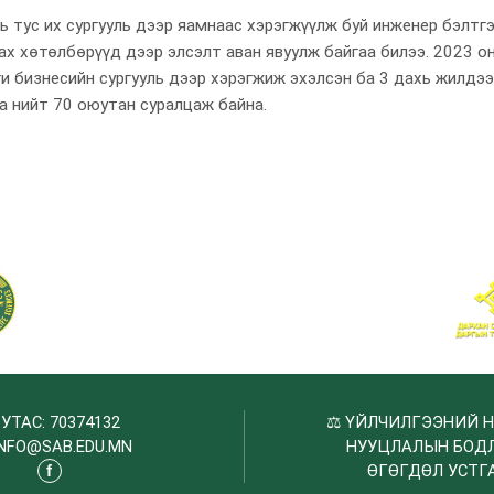
 тус их сургууль дээр яамнаас хэрэгжүүлж буй инженер бэлтг
аах хөтөлбөрүүд дээр элсэлт аван явуулж байгаа билээ. 2023 
и бизнесийн сургууль дээр хэрэгжиж эхэлсэн ба 3 дахь жилдээ
а нийт 70 оюутан суралцаж байна.

УТАС: 70374132
⚖️
ҮЙЛЧИЛГЭЭНИЙ 
INFO@SAB.EDU.MN
НУУЦЛАЛЫН БОД
ӨГӨГДӨЛ УСТГ
f