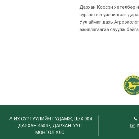
Дархан Коосэн хөтөлбөр нь
сургалтын үйлчилгээг дар
Уул аймаг дахь Агроэколог
ажиллагаагаа явуулж байга
📍 ИХ СУРГУУЛИЙН ГУДАМЖ, Ш/Х 904

ДАРХАН 45047, ДАРХАН-УУЛ
✉️
МОНГОЛ УЛС