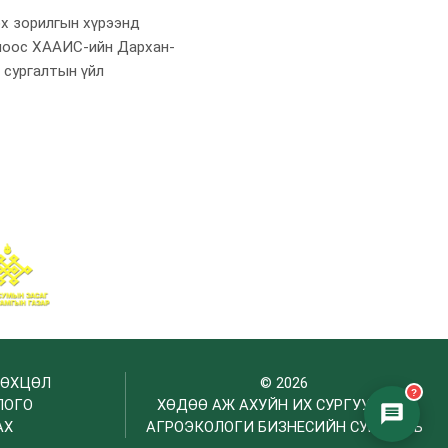
эх зорилгын хүрээнд
оноос ХААИС-ийн Дархан-
 сургалтын үйл
НӨХЦӨЛ
© 2026
?
ЛОГО
ХӨДӨӨ АЖ АХУЙН ИХ СУРГУУЛИЙН
АХ
АГРОЭКОЛОГИ БИЗНЕСИЙН СУРГУУЛЬ