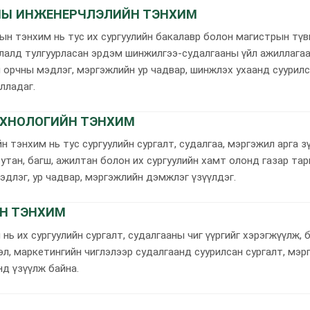
НЫ ИНЖЕНЕРЧЛЭЛИЙН ТЭНХИМ
ын тэнхим нь тус их сургуулийн бакалавр болон магистрын тү
лалд тулгуурласан эрдэм шинжилгээ-судалгааны үйл ажиллагаа
 орчны мэдлэг, мэргэжлийн ур чадвар, шинжлэх ухаанд суурил
лладаг.
ТЕХНОЛОГИЙН ТЭНХИМ
н тэнхим нь тус сургуулийн сургалт, судалгаа, мэргэжил арга з
утан, багш, ажилтан болон их сургуулийн хамт олонд газар тар
эдлэг, ур чадвар, мэргэжлийн дэмжлэг үзүүлдэг.
Н ТЭНХИМ
нь их сургуулийн сургалт, судалгааны чиг үүргийг хэрэгжүүлж, 
гэл, маркетингийн чиглэлээр судалгаанд суурилсан сургалт, мэр
д үзүүлж байна.