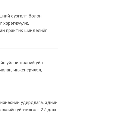
вшний сургалт болон
г хэрэгжүүлж,
сан практик шийдэлийг
үйн үйлчилгээний үйл
иалан, инженерчлэл,
бизнесийн удирдлага, эдийн
гэжлийн үйлчилгээг 22 дахь