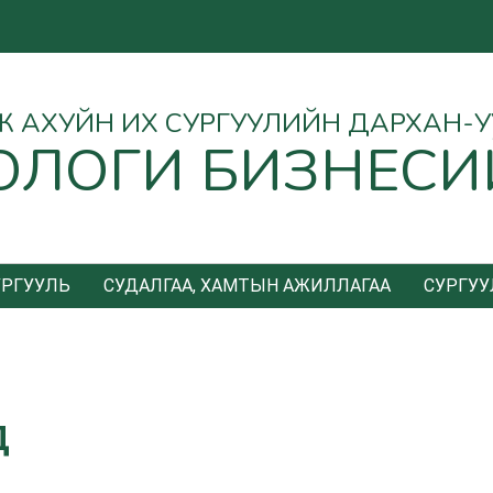
Ө АЖ АХУЙН ИХ СУРГУУЛИЙН ДАРХАН-
ОЛОГИ БИЗНЕСИ
УРГУУЛЬ
СУДАЛГАА, ХАМТЫН АЖИЛЛАГАА
СУРГУУ
Д