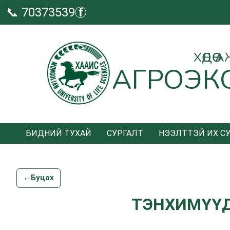
📞 70373539
f
ХӨДӨ
АГРОЭК
БИДНИЙ ТУХАЙ
СУРГАЛТ
НЭЭЛТТЭЙ ИХ С
←
Буцах
ТЭНХИМҮҮ