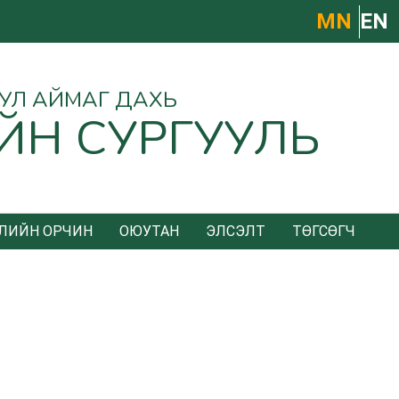
МN
EN
УУЛ АЙМАГ ДАХЬ
ЙН СУРГУУЛЬ
ЛИЙН ОРЧИН
ОЮУТАН
ЭЛСЭЛТ
ТӨГСӨГЧ