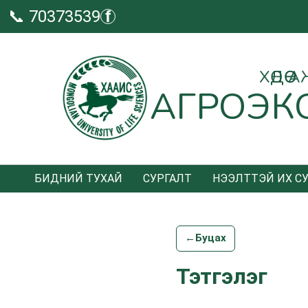
📞 70373539
f
ХӨДӨ
АГРОЭК
БИДНИЙ ТУХАЙ
СУРГАЛТ
НЭЭЛТТЭЙ ИХ С
←
Буцах
Тэтгэлэг