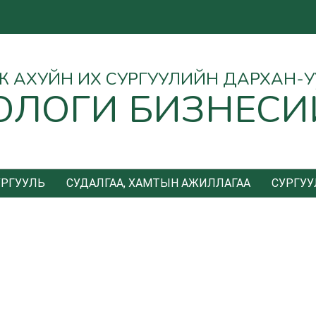
Ө АЖ АХУЙН ИХ СУРГУУЛИЙН ДАРХАН-
ОЛОГИ БИЗНЕСИ
УРГУУЛЬ
СУДАЛГАА, ХАМТЫН АЖИЛЛАГАА
СУРГУУ