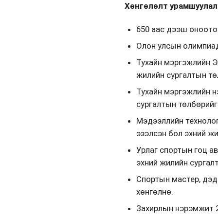
Хөнгөлөлт урамшуулал
650 аас дээш оноото
Олон улсын олимпиад
Тухайн мэргэжлийн Э
жилийн сургалтын тө
Тухайн мэргэжлийн н
сургалтын төлбөрийг
Мэдээллийн технолог
эзэлсэн бол эхний ж
Урлаг спортын гоц а
эхний жилийн сургал
Спортын мастер, дэд 
хөнгөлнө.
Захирлын нэрэмжит 2