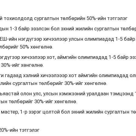
й тохиолдолд сургалтын төлбөрийн 50%-ийн тэтгэлэг
ын 1-3 байр эзэлсэн бол эхний жилийн сургалтын төлбөр
ЕШ-ийн нэгдүгээр хичээлээр улсын олимпиадад 1-5 байр 
лбөрийг 50% хөнгөлнө.
эгдүгээр хичээлээр хот, аймгийн олимпиадад 1-5 байр эз
 30%-ийг хөнгөлнө.
и гадаад хэлний хичээлэээр хот аймгийн олимпиадад ол
илийн сургалтын төлбөрийг 30%-ийг хөнгөлнө.
вьяастай олон улс, улсын хэмжээний уралдаан тэмцээнд 1
тын төлбөрийг 30%-ийг хөнгөлнө.
мастер, 1-р зэрэг цолтой бол эхний жилийн сургалтын тө
0%-ийн тэтгэлэг