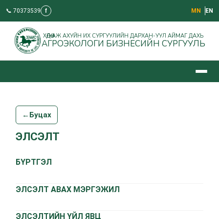
📞 70373539
f
МN
EN
ХӨДӨӨ АЖ АХУЙН ИХ СУРГУУЛИЙН ДАРХАН-УУЛ АЙМАГ ДАХЬ
АГРОЭКОЛОГИ БИЗНЕСИЙН СУРГУУЛЬ
←
Буцах
ЭЛСЭЛТ
БҮРТГЭЛ
ЭЛСЭЛТ АВАХ МЭРГЭЖИЛ
ЭЛСЭЛТИЙН ҮЙЛ ЯВЦ