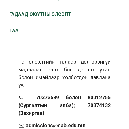
ГАДААД ОЮУТНЫ ЭЛСЭЛТ
ТАА
Та элсэлтийн талаар дэлгэрэнгүй
мэдээлэл авах бол дараах утас
болон имэйлээр холбогдон лавлана
уу.
📞
70373539 болон 80012755
(Сургалтын алба); 70374132
(Захиргаа)
✉️
admissions@sab.edu.mn