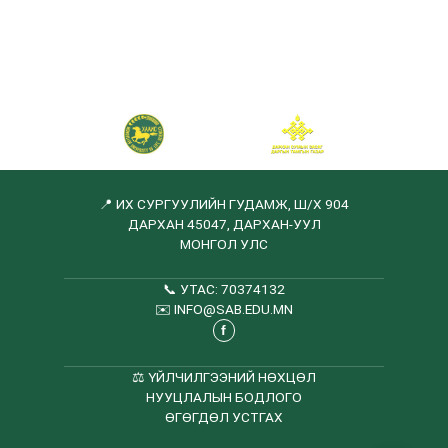
📍 ИХ СУРГУУЛИЙН ГУДАМЖ, Ш/Х 904
ДАРХАН 45047, ДАРХАН-УУЛ
МОНГОЛ УЛС
📞
УТАС: 70374132
✉️
INFO@SAB.EDU.MN
f
⚖️
ҮЙЛЧИЛГЭЭНИЙ НӨХЦӨЛ
НУУЦЛАЛЫН БОДЛОГО
ӨГӨГДӨЛ УСТГАХ